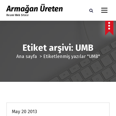
İ
Armağan Üreten
ç
Resmi Web Sitesi
e
r
i
ğ
e
Etiket arşivi: UMB
g
Ana sayfa
>
Etiketlenmiş yazılar "UMB"
e
ç
Muhasebe
May 20 2013