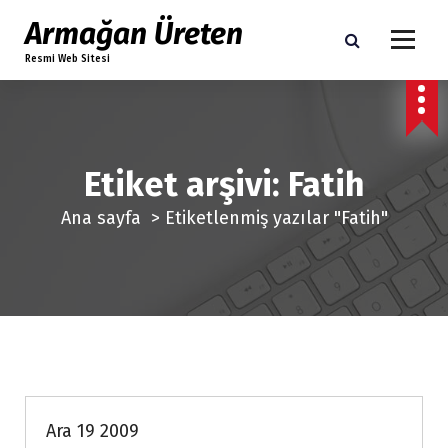
İ
Armağan Üreten
ç
Resmi Web Sitesi
e
r
i
ğ
e
Etiket arşivi: Fatih
g
Ana sayfa
>
Etiketlenmiş yazılar "Fatih"
e
ç
Genel
Ara 19 2009