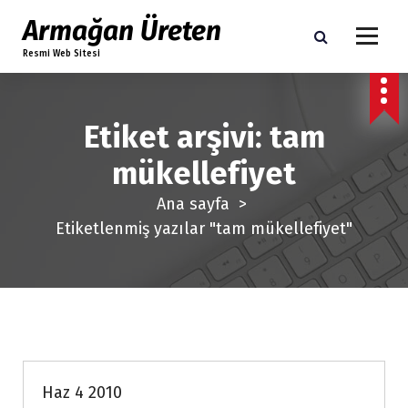
İ
Armağan Üreten
ç
Resmi Web Sitesi
e
r
i
Etiket arşivi: tam
ğ
e
mükellefiyet
g
Ana sayfa
>
e
Etiketlenmiş yazılar "tam mükellefiyet"
ç
Genel
Haz 4 2010